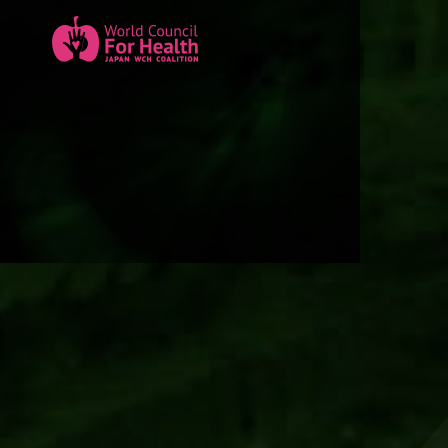
A
WCH
に
つ
い
て