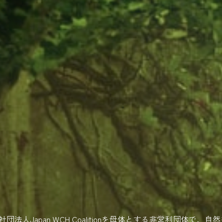
alth）は一般社団法人Japan WCH Coalitionを母体とする非