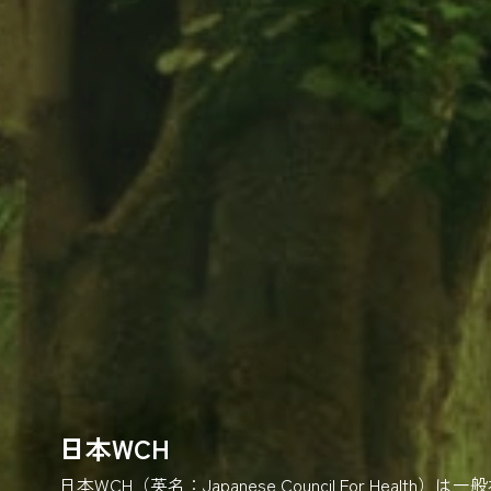
日本WCH
日本WCH（英名：Japanese Council For He