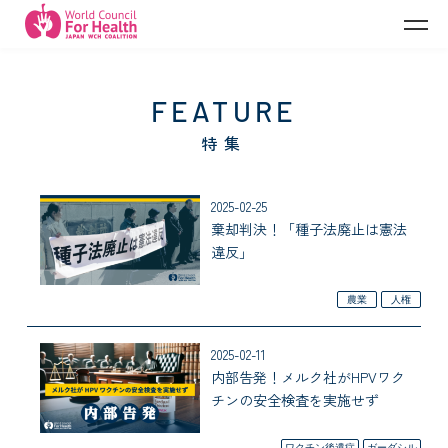
A
特集
2025-02-25
棄却判決！「種子法廃止は憲法
違反」
農業
人権
2025-02-11
内部告発！メルク社がHPVワク
チンの安全検査を実施せず
ワクチン後遺症
ガーダシル